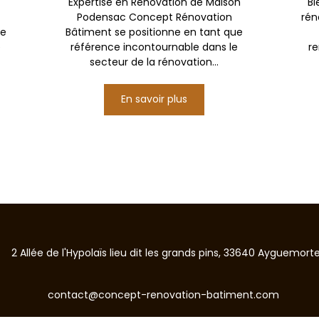
Expertise en Rénovation de Maison
Bi
Podensac Concept Rénovation
rén
de
Bâtiment se positionne en tant que
e
référence incontournable dans le
re
secteur de la rénovation...
En savoir plus
2 Allée de l'Hypolaïs lieu dit les grands pins, 33640 Ayguemor
contact@concept-renovation-batiment.com