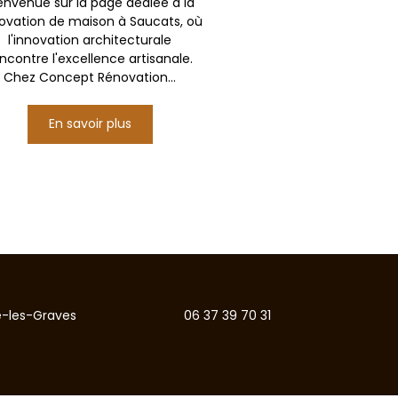
envenue sur la page dédiée à la
ovation de maison à Saucats, où
l'innovation architecturale
ncontre l'excellence artisanale.
Chez Concept Rénovation...
En savoir plus
te-les-Graves
06 37 39 70 31