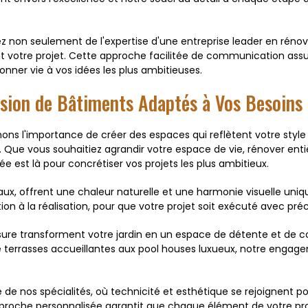
non seulement de l'expertise d'une entreprise leader en rénovat
 votre projet. Cette approche facilitée de communication assu
ner vie à vos idées les plus ambitieuses.
nsion de Bâtiments Adaptés à Vos Besoins
 l'importance de créer des espaces qui reflètent votre style 
. Que vous souhaitiez agrandir votre espace de vie, rénover e
 est là pour concrétiser vos projets les plus ambitieux.
raux, offrent une chaleur naturelle et une harmonie visuelle uni
n à la réalisation, pour que votre projet soit exécuté avec préc
re transforment votre jardin en un espace de détente et de con
 terrasses accueillantes aux pool houses luxueux, notre engage
 de nos spécialités, où technicité et esthétique se rejoignent 
pproche personnalisée garantit que chaque élément de votre pr