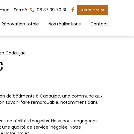
medi : Fermé
06 37 39 70 31
Votre projet
Rénovation totale
Nos réalisations
Contact
on Cadaujac
C
tension de bâtiments à Cadaujac, une commune aux
ar son savoir-faire remarquable, notamment dans
s en réalités tangibles. Nous nous engageons
 une qualité de service inégalée. Notre
e votre projet.